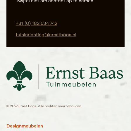
Twijfel niet om contact op te nemen
+31 (0) 182 634 742
tuininrichting@ernstbaas.nl
©
2026
Ernst Baas. Alle rechten voorbehouden.
Designmeubelen