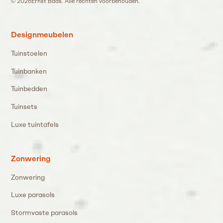
©
2026
Ernst Baas. Alle rechten voorbehouden.
Designmeubelen
Tuinstoelen
Tuinbanken
Tuinbedden
Tuinsets
Luxe tuintafels
Zonwering
Zonwering
Luxe parasols
Stormvaste parasols