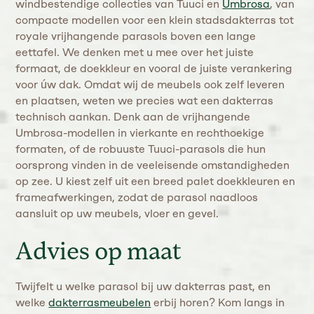
windbestendige collecties van Tuuci en
Umbrosa
, van
compacte modellen voor een klein stadsdakterras tot
royale vrijhangende parasols boven een lange
eettafel. We denken met u mee over het juiste
formaat, de doekkleur en vooral de juiste verankering
voor úw dak. Omdat wij de meubels ook zelf leveren
en plaatsen, weten we precies wat een dakterras
technisch aankan. Denk aan de vrijhangende
Umbrosa-modellen in vierkante en rechthoekige
formaten, of de robuuste Tuuci-parasols die hun
oorsprong vinden in de veeleisende omstandigheden
op zee. U kiest zelf uit een breed palet doekkleuren en
frameafwerkingen, zodat de parasol naadloos
aansluit op uw meubels, vloer en gevel.
Advies op maat
Twijfelt u welke parasol bij uw dakterras past, en
welke
dakterrasmeubelen
erbij horen? Kom langs in