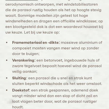
aerodynamisch ontworpen, met windstabilisatoren
die de parasol rustig houden als het op hoogte stevig
waait. Sommige modellen zijn getest tot hoge
windsnelheden en dragen een officiële windklasse; op
een blootgesteld dak is dat een waardevol houvast bij
uw keuze. Let bij uw keuze op:
Framemateriaal en -dikte:
massieve aluminium of
composiet masten vangen meer wind op zonder
door te buigen;
Verankering:
een betonvoet, ingebouwde huls of
zware tegelvoet bepaalt hoeveel wind de parasol
veilig aankan;
Sluiting:
een parasol die u snel en strak kunt
sluiten beperkt windschade als het weer omslaat.
Doekstof:
een strak gespannen, ademend doek
vangt minder wind dan een slap of dicht zeil en
laat vlagen beter door, wat de parasol rustiger
houdt.