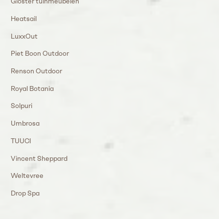
Gloster tuinmeubelen
Heatsail
LuxxOut
Piet Boon Outdoor
Renson Outdoor
Royal Botania
Solpuri
Umbrosa
TUUCI
Vincent Sheppard
Weltevree
Drop Spa