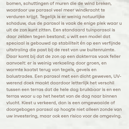
bomen, schuttingen of muren die de wind breken,
waardoor uw parasol veel meer windkracht te
verduren krijgt. Tegelijk is er weinig natuurlijke
schaduw, dus de parasol is vaak de enige plek waar u
uit de zon kunt zitten. Een standaard tuinparasol is
daar zelden tegen bestand; u wilt een model dat
speciaal is gebouwd op stabiliteit én op een verfijnde
uitstraling die past bij de rest van uw buitenruimte.
Daar komt bij dat de zon op een dakterras vaak feller
aanvoelt: er is weinig verkoeling door groen, en
warmte kaatst terug van tegels, gevels en
balustrades. Een parasol met een dicht geweven, UV-
werend doek maakt daardoor letterlijk het verschil
tussen een terras dat de hele dag bruikbaar is en een
terras waar u op het heetst van de dag naar binnen
vlucht. Kiest u verkeerd, dan is een omgewaaide of
doorgebogen parasol op hoogte niet alleen zonde van
uw investering, maar ook een risico voor de omgeving.