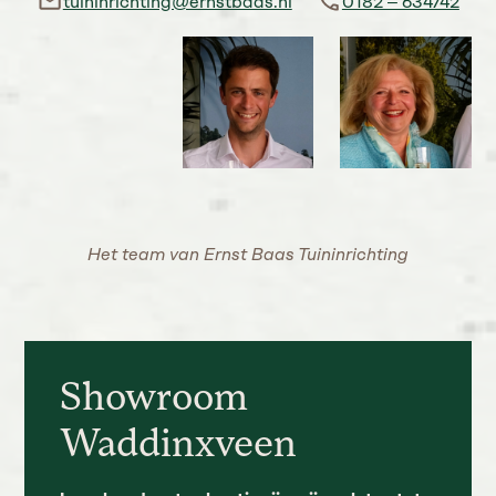
tuininrichting@ernstbaas.nl
0182 – 634742
Het team van Ernst Baas Tuininrichting
Showroom
Waddinxveen