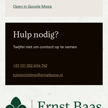
Open in Google Maps
Hulp nodig?
Twijfel niet om contact op te nemen
+31 (0) 182 634 742
tuininrichting@ernstbaas.nl