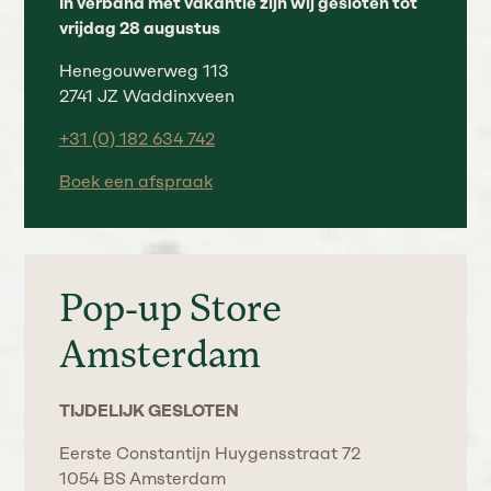
In verband met vakantie zijn wij gesloten tot
vrijdag 28 augustus
Henegouwerweg 113
2741 JZ Waddinxveen
+31 (0) 182 634 742
Boek een afspraak
Pop-up Store
Amsterdam
TIJDELIJK GESLOTEN
Eerste Constantijn Huygensstraat 72
1054 BS Amsterdam