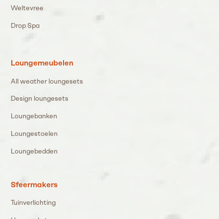
Weltevree
Drop Spa
Loungemeubelen
All weather loungesets
Design loungesets
Loungebanken
Loungestoelen
Loungebedden
Sfeermakers
Tuinverlichting