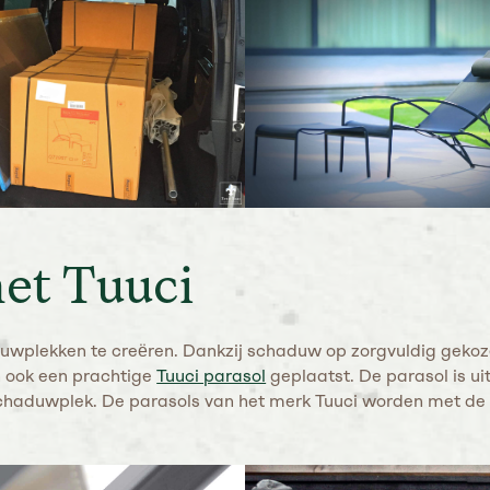
et Tuuci
aduwplekken te creëren. Dankzij schaduw op zorgvuldig geko
n ook een prachtige
Tuuci parasol
geplaatst. De parasol is ui
e schaduwplek. De parasols van het merk Tuuci worden met d