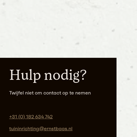
Hulp nodig?
Twijfel niet om contact op te nemen
+31 (0) 182 634 742
tuininrichting@ernstbaas.nl