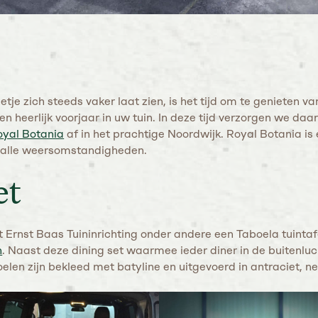
je zich steeds vaker laat zien, is het tijd om te genieten va
 heerlijk voorjaar in uw tuin. In deze tijd verzorgen we daa
oyal Botania
af in het prachtige Noordwijk. Royal Botania i
n alle weersomstandigheden.
et
 Ernst Baas Tuininrichting onder andere een Taboela tuintaf
n
. Naast deze dining set waarmee ieder diner in de buitenlu
len zijn bekleed met batyline en uitgevoerd in antraciet, net