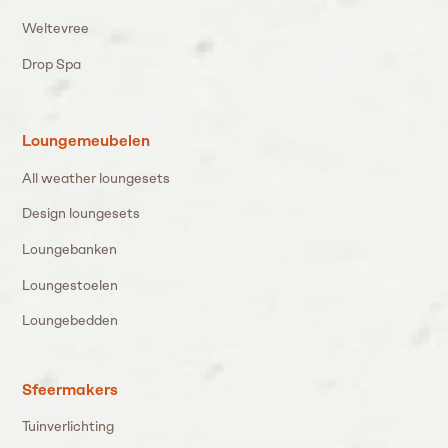
Weltevree
Drop Spa
Loungemeubelen
All weather loungesets
Design loungesets
Loungebanken
Loungestoelen
Loungebedden
Sfeermakers
Tuinverlichting