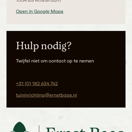
1054 BS Amsterdam
Open in Google Maps
Hulp nodig?
Twijfel niet om contact op te nemen
+31 (0) 182 634 742
tuininrichting@ernstbaas.nl