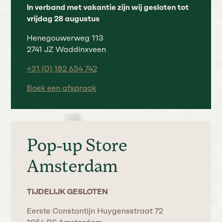
In verband met vakantie zijn wij gesloten tot
vrijdag 28 augustus
Henegouwerweg 113
2741 JZ Waddinxveen
+31 (0) 182 634 742
Boek een afspraak
Pop-up Store
Amsterdam
TIJDELIJK GESLOTEN
Eerste Constantijn Huygensstraat 72