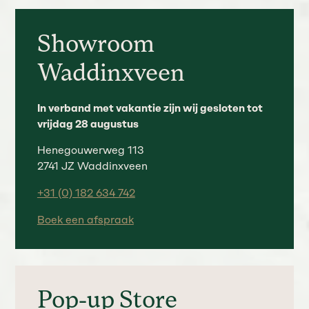
Showroom
Waddinxveen
In verband met vakantie zijn wij gesloten tot
vrijdag 28 augustus
Henegouwerweg 113
2741 JZ Waddinxveen
+31 (0) 182 634 742
Boek een afspraak
Pop-up Store