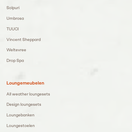
Solpuri
Umbrosa
TUUCI
Vincent Sheppard
Weltevree
Drop Spa
Loungemeubelen
All weather loungesets
Design loungesets
Loungebanken
Loungestoelen