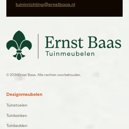
tuininrichting@ernstbaas.nl
©
2026
Ernst Baas. Alle rechten voorbehouden.
Designmeubelen
Tuinstoelen
Tuinbanken
Tuinbedden