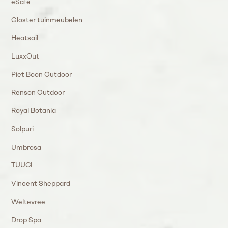
eSafe
Gloster tuinmeubelen
Heatsail
LuxxOut
Piet Boon Outdoor
Renson Outdoor
Royal Botania
Solpuri
Umbrosa
TUUCI
Vincent Sheppard
Weltevree
Drop Spa