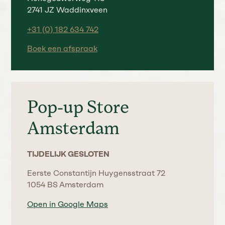
2741 JZ Waddinxveen
+31 (0) 182 634 742
Boek een afspraak
Pop-up Store
Amsterdam
TIJDELIJK GESLOTEN
Eerste Constantijn Huygensstraat 72
1054 BS Amsterdam
Open in Google Maps