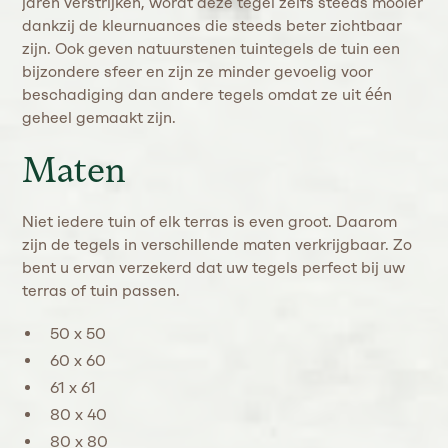
jaren verstrijken, wordt deze tegel zelfs steeds mooier
dankzij de kleurnuances die steeds beter zichtbaar
zijn. Ook geven natuurstenen tuintegels de tuin een
bijzondere sfeer en zijn ze minder gevoelig voor
beschadiging dan andere tegels omdat ze uit één
geheel gemaakt zijn.
Maten
Niet iedere tuin of elk terras is even groot. Daarom
zijn de tegels in verschillende maten verkrijgbaar. Zo
bent u ervan verzekerd dat uw tegels perfect bij uw
terras of tuin passen.
50 x 50
60 x 60
61 x 61
80 x 40
80 x 80