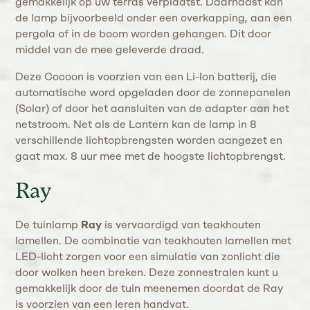
gemakkelijk op uw terras verplaatst. Daarnaast kan
de lamp bijvoorbeeld onder een overkapping, aan een
pergola of in de boom worden gehangen. Dit door
middel van de mee geleverde draad.
Deze Cocoon is voorzien van een Li-Ion batterij, die
automatische word opgeladen door de zonnepanelen
(Solar) of door het aansluiten van de adapter aan het
netstroom. Net als de Lantern kan de lamp in 8
verschillende lichtopbrengsten worden aangezet en
gaat max. 8 uur mee met de hoogste lichtopbrengst.
Ray
De tuinlamp
Ray
is vervaardigd van teakhouten
lamellen. De combinatie van teakhouten lamellen met
LED-licht zorgen voor een simulatie van zonlicht die
door wolken heen breken. Deze zonnestralen kunt u
gemakkelijk door de tuin meenemen doordat de Ray
is voorzien van een leren handvat.