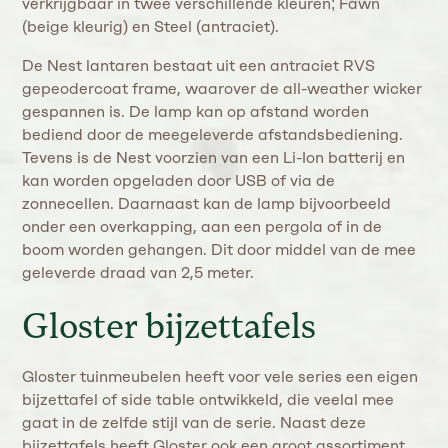
verkrijgbaar in twee verschillende kleuren; Fawn
(beige kleurig) en Steel (antraciet).
De Nest lantaren bestaat uit een antraciet RVS
gepeodercoat frame, waarover de all-weather wicker
gespannen is. De lamp kan op afstand worden
bediend door de meegeleverde afstandsbediening.
Tevens is de Nest voorzien van een Li-Ion batterij en
kan worden opgeladen door USB of via de
zonnecellen. Daarnaast kan de lamp bijvoorbeeld
onder een overkapping, aan een pergola of in de
boom worden gehangen. Dit door middel van de mee
geleverde draad van 2,5 meter.
Gloster bijzettafels
Gloster tuinmeubelen heeft voor vele series een eigen
bijzettafel of side table ontwikkeld, die veelal mee
gaat in de zelfde stijl van de serie. Naast deze
bijzettafels heeft Gloster ook een groot assortiment