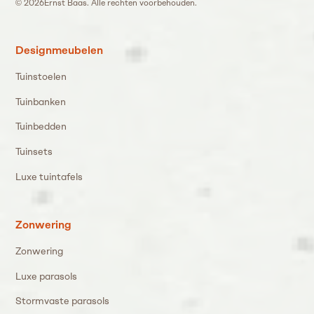
©
2026
Ernst Baas. Alle rechten voorbehouden.
Designmeubelen
Tuinstoelen
Tuinbanken
Tuinbedden
Tuinsets
Luxe tuintafels
Zonwering
Zonwering
Luxe parasols
Stormvaste parasols