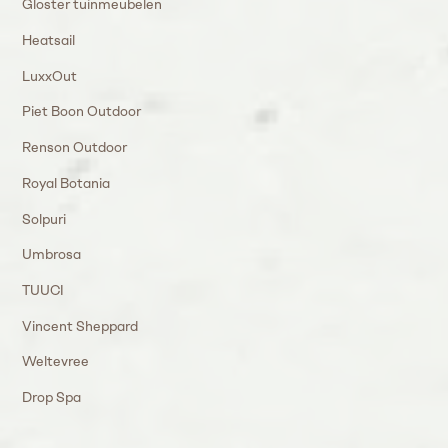
Gloster tuinmeubelen
Heatsail
LuxxOut
Piet Boon Outdoor
Renson Outdoor
Royal Botania
Solpuri
Umbrosa
TUUCI
Vincent Sheppard
Weltevree
Drop Spa