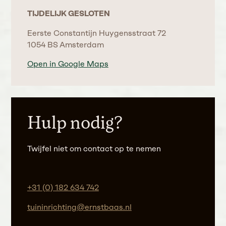
TIJDELIJK GESLOTEN
Eerste Constantijn Huygensstraat 72
1054 BS Amsterdam
Open in Google Maps
Hulp nodig?
Twijfel niet om contact op te nemen
+31 (0) 182 634 742
tuininrichting@ernstbaas.nl