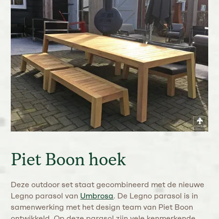
Piet Boon hoek
Deze outdoor set staat gecombineerd met de nieuwe
Legno parasol van
Umbrosa
. De Legno parasol is in
samenwerking met het design team van Piet Boon
ontwikkeld. Op deze parasol zijn vele kenmerkende