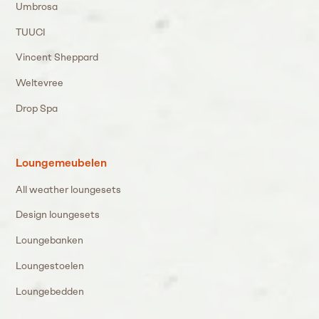
Umbrosa
TUUCI
Vincent Sheppard
Weltevree
Drop Spa
Loungemeubelen
All weather loungesets
Design loungesets
Loungebanken
Loungestoelen
Loungebedden