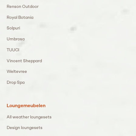
Renson Outdoor
Royal Botania
Solpuri
Umbrosa
TUUCI
Vincent Sheppard
Weltevree
Drop Spa
Loungemeubelen
All weather loungesets
Design loungesets