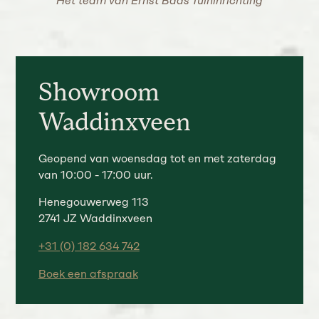
Het team van Ernst Baas Tuininrichting
Showroom
Waddinxveen
Geopend van woensdag tot en met zaterdag
van 10:00 - 17:00 uur.
Henegouwerweg 113
2741 JZ Waddinxveen
+31 (0) 182 634 742
Boek een afspraak