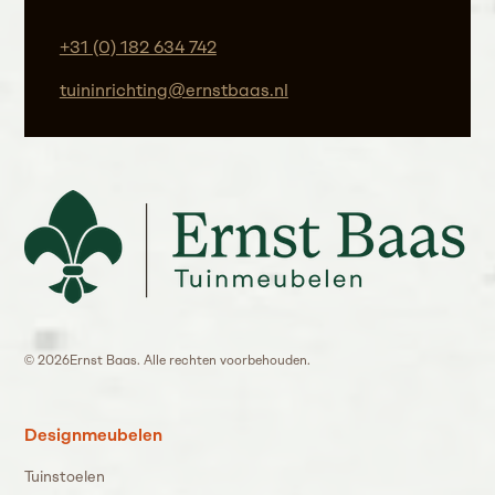
+31 (0) 182 634 742
tuininrichting@ernstbaas.nl
©
2026
Ernst Baas. Alle rechten voorbehouden.
Designmeubelen
Tuinstoelen