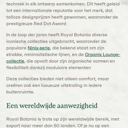
techniek in elk ontwerp samenkomen. Dit heeft geleid
tot een internationale reputatie voor het merk, dat
talloze designprijzen heeft gewonnen, waaronder de
prestigieuze Red Dot Award​
In de loop der jaren heeft Royal Botania diverse
iconische collecties uitgebracht, waaronder de
populaire
Ninix-serie
, die bekend staat om zijn
strakke, minimalistische lijnen, en de
Organix Lounge-
collectie
, die opvalt door zijn organische vormen en
flexibiliteit dankzij modulaire elementen​
Deze collecties bieden niet alleen comfort, maar
creëren ook een luxueuze uitstraling in iedere
buitenruimte.
Een wereldwijde aanwezigheid
Royal Botania is trots op zijn wereldwijde bereik, met
export naar meer dan 50 landen. Of je nu op een