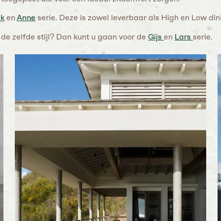
ek
en
Anne
serie. Deze is zowel leverbaar als High en Low din
de zelfde stijl? Dan kunt u gaan voor de
Gijs
en
Lars
serie.