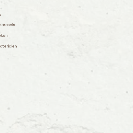
s
parasols
eken
aterialen