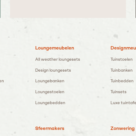
Loungemeubelen
Designmeu
All weather loungesets
Tuinstoelen
Design loungesets
Tuinbanken
en
Loungebanken
Tuinbedden
Loungestoelen
Tuinsets
Loungebedden
Luxe tuintafe
Sfeermakers
Zonwering