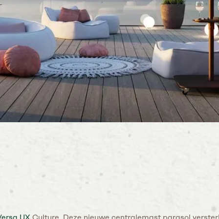
Versa UX
Culture. Deze nieuwe centralemast parasol verster