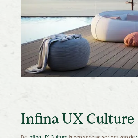
Infina UX Culture
De
Infina UX Culture
is een speelse variant van de