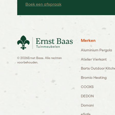
Boek een afspraak
Merken
Aluminium Pergola
©
2026
Ernst Baas. Alle rechten
Atelier Vierkant
voorbehouden.
Barts Outdoor Kitch
Bromic Heating
COOXS
DEDON
Domani
eSafe