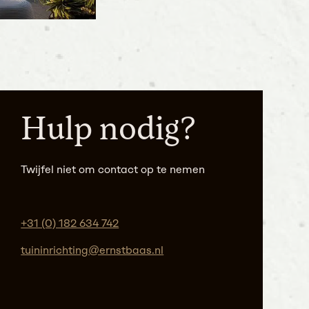
Hulp nodig?
Twijfel niet om contact op te nemen
+31 (0) 182 634 742
tuininrichting@ernstbaas.nl